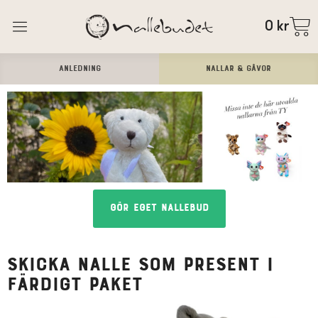
0
kr
ANLEDNING
Nallar & Gåvor
Gör eget Nallebud
Skicka nalle som present i
färdigt paket