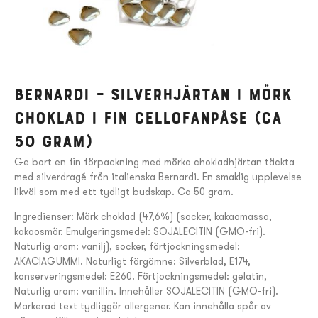
Bernardi – Silverhjärtan i mörk
choklad i fin cellofanpåse (ca
50 gram)
Ge bort en fin förpackning med mörka chokladhjärtan täckta
med silverdragé från italienska Bernardi. En smaklig upplevelse
likväl som med ett tydligt budskap. Ca 50 gram.
Ingredienser: Mörk choklad (47,6%) (socker, kakaomassa,
kakaosmör. Emulgeringsmedel: SOJALECITIN (GMO-fri).
Naturlig arom: vanilj), socker, förtjockningsmedel:
AKACIAGUMMI. Naturligt färgämne: Silverblad, E174,
konserveringsmedel: E260. Förtjockningsmedel: gelatin,
Naturlig arom: vanillin. Innehåller SOJALECITIN (GMO-fri).
Markerad text tydliggör allergener. Kan innehålla spår av