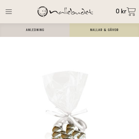
0
kr
ANLEDNING
Nallar & Gåvor