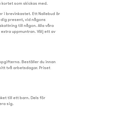
 på kortet som skickas med.
er i brevinkastet. Ett Nallebud är
på-dig present, vid någons
skattning till någon. Alla våra
 extra uppmuntran. Välj ett av
uppgifterna. Beställer du innan
itt två arbetsdagar. Priset
t till ett barn. Dels för
era sig.