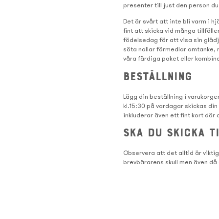
presenter till just den person du 
Det är svårt att inte bli varm i 
fint att skicka vid många tillfäll
födelsedag för att visa sin glädje
söta nallar förmedlar omtanke, m
våra färdiga paket eller kombine
Beställning
Lägg din beställning i varukorgen
kl.15:30 på vardagar skickas din
inkluderar även ett fint kort dä
Ska du skicka t
Observera att det alltid är vikt
brevbärarens skull men även då 