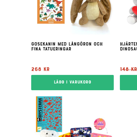
Gosekanin med långöron och
Hjärte
fina tatueringar
dinosa
268
kr
148
kr
Lägg i varukorg