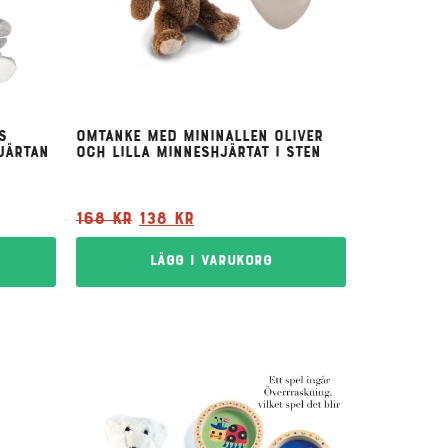
s
Omtanke med Mininallen Oliver
järtan
och Lilla Minneshjärtat i Sten
168
kr
138
kr
Lägg i varukorg