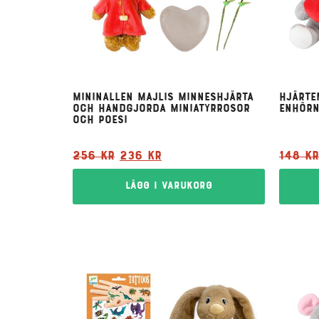
Mininallen Majlis minneshjärta
Hjärte
och handgjorda miniatyrrosor
enhörn
och poesi
256
kr
236
kr
148
kr
Lägg i varukorg