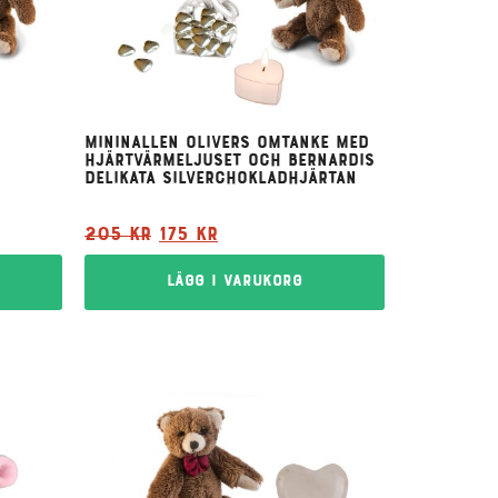
Mininallen Olivers omtanke med
hjärtvärmeljuset och Bernardis
delikata silverchokladhjärtan
205
kr
175
kr
Lägg i varukorg