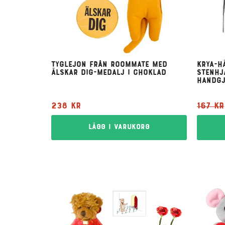
Tyglejon från Roommate med
Krya-h
Älskar dig-medalj i choklad
stenhj
handgj
238
kr
167
kr
Lägg i varukorg