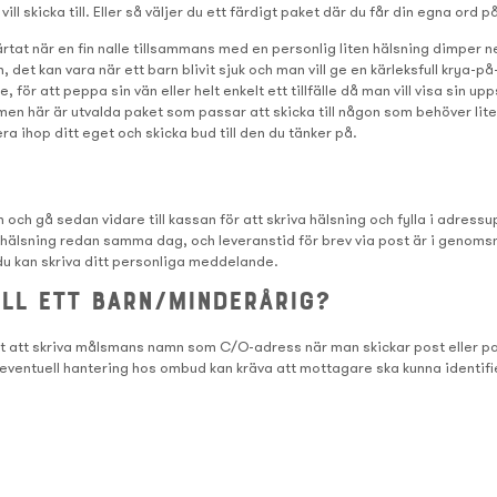
vill skicka till. Eller så väljer du ett färdigt paket där du får din egna ord
hjärtat när en fin nalle tillsammans med en personlig liten hälsning dimper n
en, det kan vara när ett barn blivit sjuk och man vill ge en kärleksfull krya-
, för att peppa sin vän eller helt enkelt ett tillfälle då man vill visa sin upp
en här är utvalda paket som passar att skicka till någon som behöver lite
ra ihop ditt eget och skicka bud till den du tänker på.
 och gå sedan vidare till kassan för att skriva hälsning och fylla i adress
 hälsning redan samma dag, och leveranstid för brev via post är i genomsn
r du kan skriva ditt personliga meddelande.
ill ett barn/minderårig?
igt att skriva målsmans namn som C/O-adress när man skickar post eller pake
eventuell hantering hos ombud kan kräva att mottagare ska kunna identifi