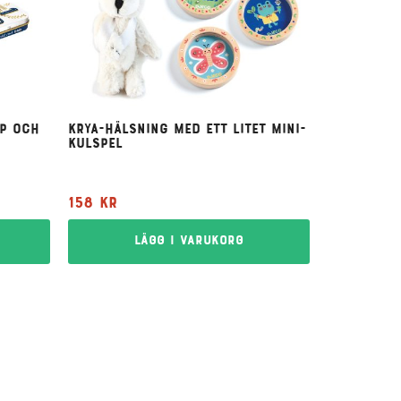
p och
Krya-hälsning med ett litet mini-
kulspel
158
kr
Lägg i varukorg