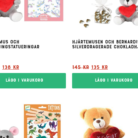
mus och
Hjärtemusen och Bernardi
ingstatueringar
silverdragerade chokladh
138
kr
145
kr
135
kr
Lägg i varukorg
Lägg i varukorg