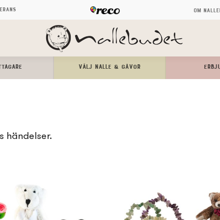
verans
Om Nalle
TTAGARE
Välj Nalle & Gåvor
ERBJ
s händelser.