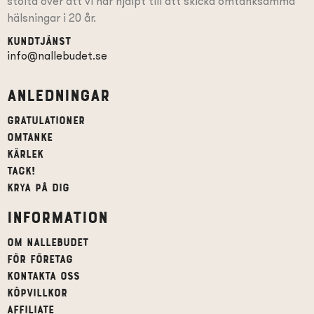
stolta över att vi har hjälpt till att skicka omtänksamma
hälsningar i 20 år.
Kundtjänst
info@nallebudet.se
Anledningar
Gratulationer
Omtanke
Kärlek
Tack!
Krya på dig
Information
Om Nallebudet
För företag
Kontakta oss
Köpvillkor
affiliate