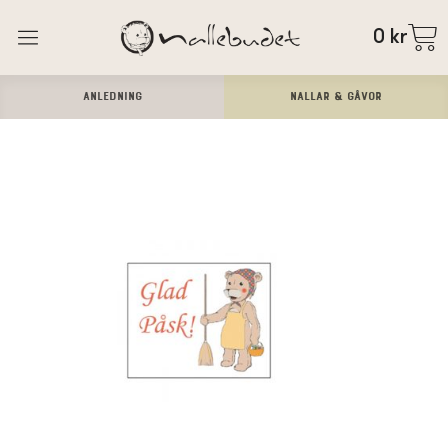
0
kr
ANLEDNING
Nallar & Gåvor