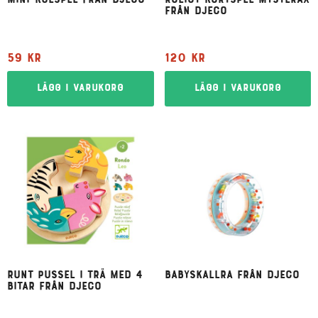
Mini-kulspel från Djeco
Roligt kortspel Mysterax
från Djeco
59
kr
120
kr
Lägg i varukorg
Lägg i varukorg
Runt pussel i trä med 4
Babyskallra från Djeco
bitar från Djeco