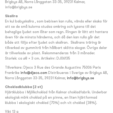
Brigbys AB, Norra Långgatan 33-35, 39231 Kalmar,
info@brigbys.se
Skallra
En kul babyskallra , som bebisen kan rulla, vända eller skaka för
att se de små kulorna studsa omkring och lyssna till det
behagliga ljudet som låter som regn. Ringen är lätt att hantera
även för de minsta händerna, och då den kan rulla går det
både att följa efter ljudet och skallran. Skallrans träring är
tillverkad av gummiträ från hållbart skötta skogar. Övriga delar
är tillverkade av plast. Rekommenderas från 3 månader.
Storlek: ca ⌀8 x 3 cm. Artikelnr: DJ06135
Tillverkare: Djeco 3 Rue des Grande Augustins 75006 Paris
Frankrike
info@djeco.com
Distribueras i Sverige av Brigbys AB,
Norra Långgatan 33-35, 39231 Kalmar,
info@brigbys.se
Chokladklubba (2 st)
Hjärtklubba i Mjölkchoklad från Kalmar chokladfabrik. Underbar
ekologisk mörk choklad på en pinne, en liten hjärtformad
klubba i ekologiskt choklad (70%) och vit choklad (38%).
Vikt 13 g