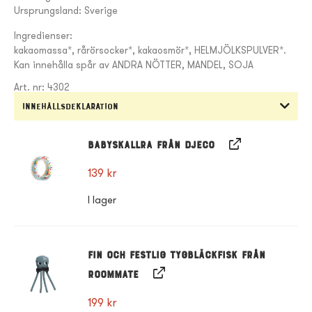
Ursprungsland: Sverige
Ingredienser:
kakaomassa*, rårörsocker*, kakaosmör*, HELMJÖLKSPULVER*.
Kan innehålla spår av ANDRA NÖTTER, MANDEL, SOJA
Art. nr: 4302
Innehållsdeklaration
Babyskallra från Djeco
139
kr
I lager
Fin och festlig tygbläckfisk från
Roommate
199
kr