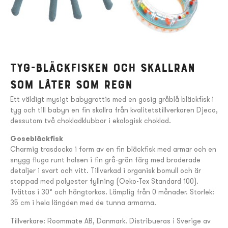
Tyg-Bläckfisken och skallran
som låter som regn
Ett väldigt mysigt babygrattis med en gosig gråblå bläckfisk i
tyg och till babyn en fin skallra från kvalitetstillverkaren Djeco,
dessutom två chokladklubbor i ekologisk choklad.
Gosebläckfisk
Charmig trasdocka i form av en fin bläckfisk med armar och en
snygg fluga runt halsen i fin grå-grön färg med broderade
detaljer i svart och vitt. Tillverkad i organisk bomull och är
stoppad med polyester fyllning (Oeko-Tex Standard 100).
Tvättas i 30° och hängtorkas. Lämplig från 0 månader. Storlek:
35 cm i hela längden med de tunna armarna.
Tillverkare: Roommate AB, Danmark. Distribueras i Sverige av