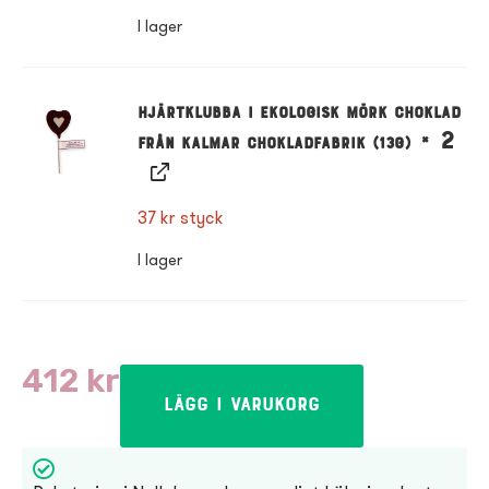
I lager
Hjärtklubba i ekologisk Mörk choklad
× 2
från Kalmar chokladfabrik (13g)
37
kr
styck
I lager
412
kr
Lägg i varukorg