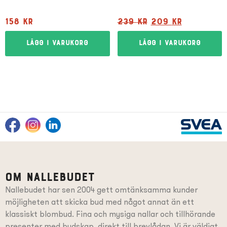
158
kr
239
kr
209
kr
Lägg i varukorg
Lägg i varukorg
Om Nallebudet
Nallebudet har sen 2004 gett omtänksamma kunder
möjligheten att skicka bud med något annat än ett
klassiskt blombud. Fina och mysiga nallar och tillhörande
presenter
med budskap
, direkt till brevlådan. Vi är väldigt