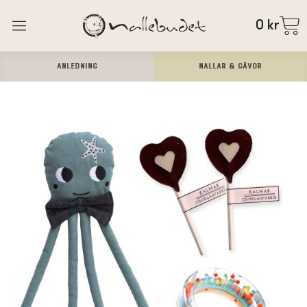
0
kr
ANLEDNING
Nallar & Gåvor