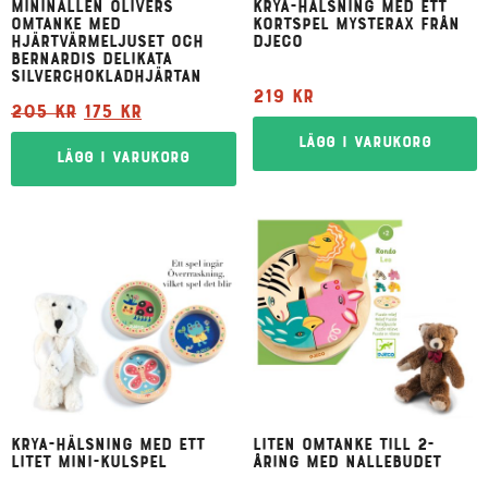
Mininallen Olivers
Krya-hälsning med ett
omtanke med
kortspel Mysterax från
hjärtvärmeljuset och
Djeco
Bernardis delikata
silverchokladhjärtan
219
kr
205
kr
175
kr
Lägg i varukorg
Lägg i varukorg
Krya-hälsning med ett
Liten omtanke till 2-
litet mini-kulspel
åring med Nallebudet