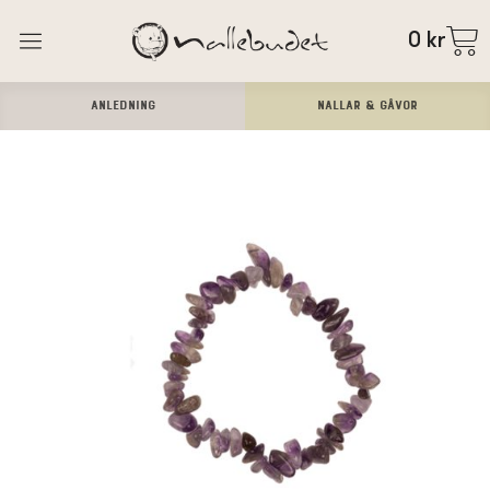
0
kr
ANLEDNING
Nallar & Gåvor