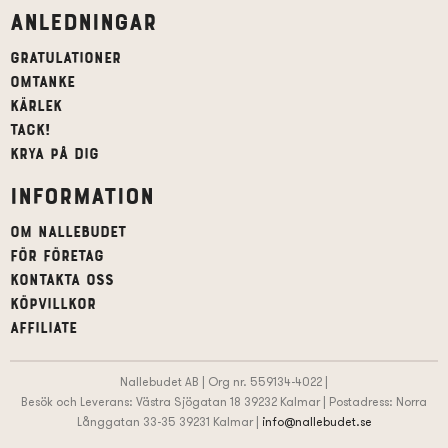
Anledningar
Gratulationer
Omtanke
Kärlek
Tack!
Krya på dig
Information
Om Nallebudet
För företag
Kontakta oss
Köpvillkor
affiliate
Nallebudet AB | Org nr. 559134-4022 |
Besök och Leverans: Västra Sjögatan 18 39232 Kalmar | Postadress: Norra
Långgatan 33-35 39231 Kalmar |
info@nallebudet.se