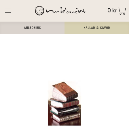
0
kr
ANLEDNING
Nallar & Gåvor