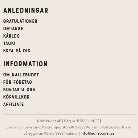
Anledningar
Gratulationer
Omtanke
Kärlek
Tack!
Krya på dig
Information
Om Nallebudet
För företag
Kontakta oss
Köpvillkor
affiliate
Nallebudet AB | Org nr. 559134-4022 |
Besök och Leverans: Västra Sjögatan 18 39232 Kalmar | Postadress: Norra
Långgatan 33-35 39231 Kalmar |
info@nallebudet.se