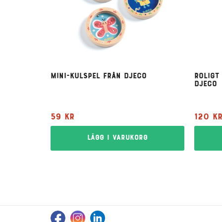
Mini-kulspel från Djeco
Roligt
Djeco
59
kr
120
k
Lägg i varukorg