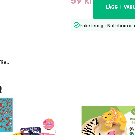
59
kr
Lägg i var
Paketering i Nallebox och 
ra..
r