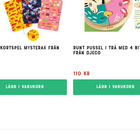
 kortspel Mysterax från
Runt pussel i trä med 4 bi
från Djeco
r
110
kr
Lägg i varukorg
Lägg i varukorg