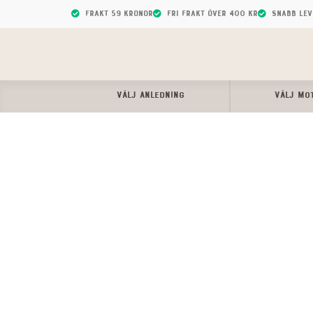
Frakt 59 kronor
Fri frakt över 400 kr
Snabb le
VÄLJ ANLEDNING
VÄLJ MO