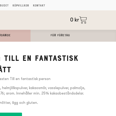
budet
Köpvillkor
Kontakt
0
kr
UDANDE
FÖR FÖRETAG
 Till en fantastisk
ÅTT
exten Till en fantastisk person
 helmjölkspulver, kakaosmör, vasslepulver, palmolja,
476; arom. Innehåller min. 25% kakaobeståndsdelar.
 nötter, ägg och gluten.