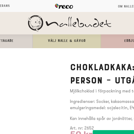
verans
Om Nalle
TTAGARE
Välj Nalle & Gåvor
ERBJ
Chokladkaka:
person – UTG
Mjölkchoklad i förpackning med t
Ingredienser: Socker, kakaomassa,
emulgeringsmedel: sojalecitin, E
Kan innehålla spår av jordnötter,
Art. nr: 2652