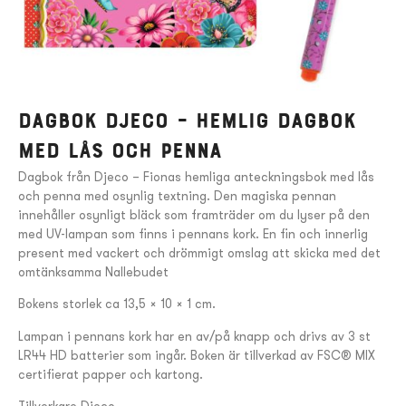
Dagbok Djeco – Hemlig Dagbok
med lås och penna
Dagbok från Djeco – Fionas hemliga anteckningsbok med lås
och penna med osynlig textning. Den magiska pennan
innehåller osynligt bläck som framträder om du lyser på den
med UV-lampan som finns i pennans kork. En fin och innerlig
present med vackert och drömmigt omslag att skicka med det
omtänksamma Nallebudet
Bokens storlek ca 13,5 x 10 x 1 cm.
Lampan i pennans kork har en av/på knapp och drivs av 3 st
LR44 HD batterier som ingår. Boken är tillverkad av FSC®️ MIX
certifierat papper och kartong.