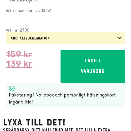
Tillverkare Djeco
Artikelnummer: DD03651
Art. nr: 2930
Innehållsdeklaration
159
kr
139
kr
Lägg i
varukorg
Paketering i Nallebox och personligt hälsningskort
ingår alltid!
Lyxa till det!
Skräddarsy ditt Nallebud med det lilla extra..