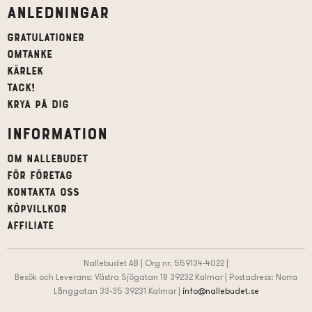
Anledningar
Gratulationer
Omtanke
Kärlek
Tack!
Krya på dig
Information
Om Nallebudet
För företag
Kontakta oss
Köpvillkor
affiliate
Nallebudet AB | Org nr. 559134-4022 |
Besök och Leverans: Västra Sjögatan 18 39232 Kalmar | Postadress: Norra
Långgatan 33-35 39231 Kalmar |
info@nallebudet.se