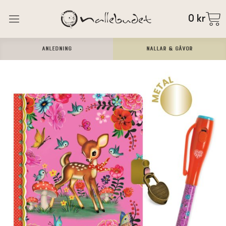
0
kr
ANLEDNING
Nallar & Gåvor