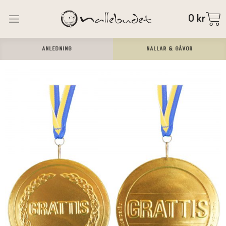
0
kr
ANLEDNING
Nallar & Gåvor