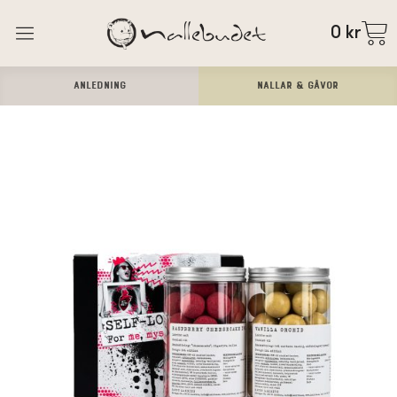
0
kr
ANLEDNING
Nallar & Gåvor