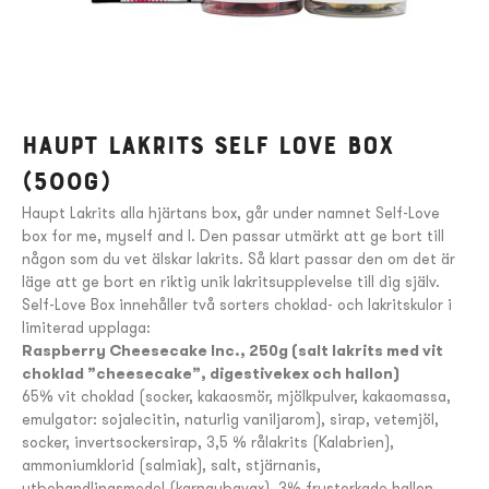
Haupt Lakrits SELF LOVE box
(500g)
Haupt Lakrits alla hjärtans box, går under namnet Self-Love
box for me, myself and I. Den passar utmärkt att ge bort till
någon som du vet älskar lakrits. Så klart passar den om det är
läge att ge bort en riktig unik lakritsupplevelse till dig själv.
Self-Love Box innehåller två sorters choklad- och lakritskulor i
limiterad upplaga:
Raspberry Cheesecake Inc., 250g (salt lakrits med vit
choklad ”cheesecake”, digestivekex och hallon)
65% vit choklad (socker, kakaosmör, mjölkpulver, kakaomassa,
emulgator: sojalecitin, naturlig vaniljarom), sirap, vetemjöl,
socker, invertsockersirap, 3,5 % rålakrits (Kalabrien),
ammoniumklorid (salmiak), salt, stjärnanis,
ytbehandlingsmedel (karnaubavax), 3% frystorkade hallon,