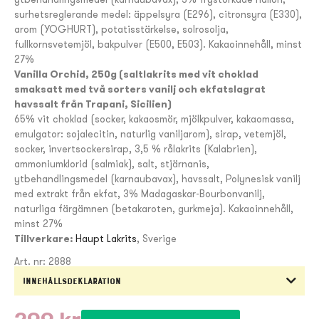
surhetsreglerande medel: äppelsyra (E296), citronsyra (E330),
arom (YOGHURT), potatisstärkelse, solrosolja,
fullkornsvetemjöl, bakpulver (E500, E503). Kakaoinnehåll, minst
27%
Vanilla Orchid, 250g (saltlakrits med vit choklad
smaksatt med två sorters vanilj och ekfatslagrat
havssalt från Trapani, Sicilien)
65% vit choklad (socker, kakaosmör, mjölkpulver, kakaomassa,
emulgator: sojalecitin, naturlig vaniljarom), sirap, vetemjöl,
socker, invertsockersirap, 3,5 % rålakrits (Kalabrien),
ammoniumklorid (salmiak), salt, stjärnanis,
ytbehandlingsmedel (karnaubavax), havssalt, Polynesisk vanilj
med extrakt från ekfat, 3% Madagaskar-Bourbonvanilj,
naturliga färgämnen (betakaroten, gurkmeja). Kakaoinnehåll,
minst 27%
Tillverkare:
Haupt Lakrits
, Sverige
Art. nr: 2888
Innehållsdeklaration