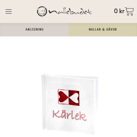
0
kr
ANLEDNING
Nallar & Gåvor