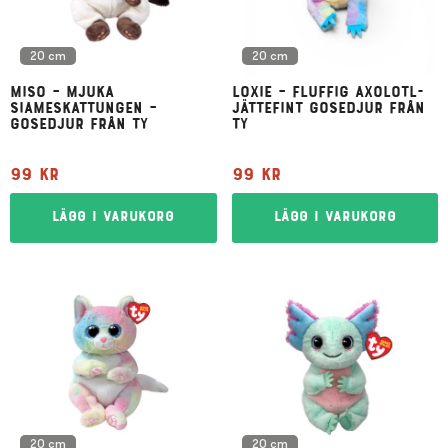
20 cm
20 cm
Miso – mjuka
Loxie – fluffig axolotl-
siameskattungen –
jättefint gosedjur från
gosedjur från Ty
Ty
99
kr
99
kr
Lägg i varukorg
Lägg i varukorg
20 cm
20 cm