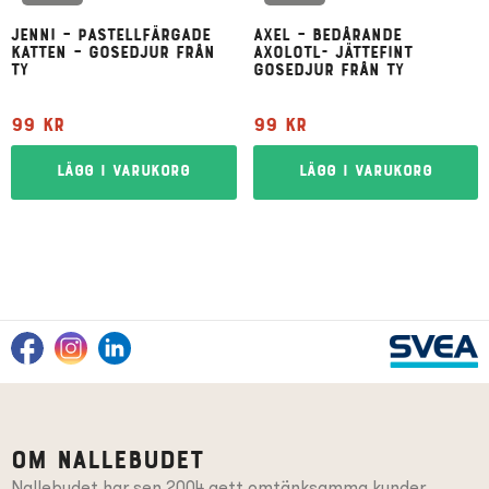
Jenni – pastellfärgade
Axel – bedårande
katten – gosedjur från
axolotl- jättefint
Ty
gosedjur från Ty
99
kr
99
kr
Lägg i varukorg
Lägg i varukorg
Om Nallebudet
Nallebudet har sen 2004 gett omtänksamma kunder