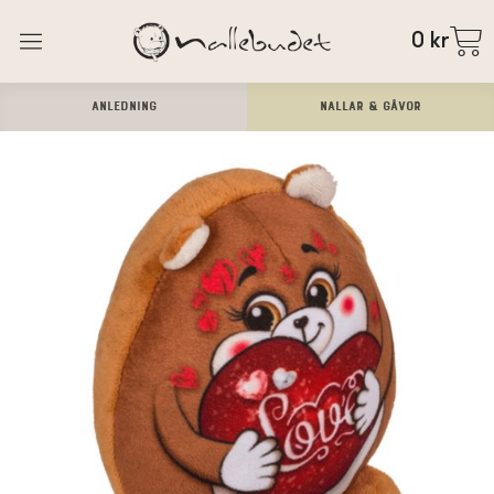
0
kr
ANLEDNING
Nallar & Gåvor