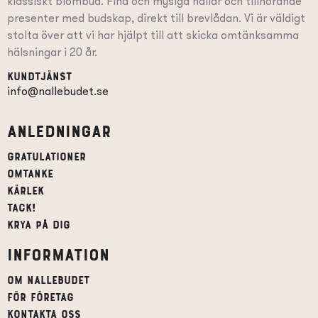
klassiskt blombud. Fina och mysiga nallar och tillhörande
presenter
med budskap
, direkt till brevlådan. Vi är väldigt
stolta över att vi har hjälpt till att skicka omtänksamma
hälsningar i 20 år.
Kundtjänst
info@nallebudet.se
Anledningar
Gratulationer
Omtanke
Kärlek
Tack!
Krya på dig
Information
Om Nallebudet
För företag
Kontakta oss