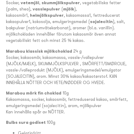
Socker,
vetemjöl
,
skummjölkspulver
, vegetabiliska fetter
(palm, shea),
vasslepulver
(
mjölk
),
kakaosmör1,
helmjölkspulver
, kakaomassa1, fettreducerat
kakaopulver1, kokosolja, emulgeringsmedel (
sojalecitin
), salt,
bakpulver (natriumvätekarbonat), aromer (bl.a. vanillin).
mjölkchokladen innehåller förutom kakaosmör även annat
vegetabiliskt fett och minst 25 % kakao.
Marabou klassisk mjölkchoklad
24 g
Socker, kakaosmör, kakaomassa, vassle-/vallepulver
(MJÖLK/MÆLK), SKUMMJÖLKSPULVER , SMÖRFETT/SMØROLIE,
vassle-/valleprodukt (MJÖLK), emulgeringsmedel/emulgator
(SOJALECITIN), arom. Minst 30% kakao/kakaotørstof. KAN
INNEHÅLLA NÖTTER OCH VETE/NØDDER OG HVEDE.
Marabou mörk fin choklad
10g
Kakaomassa, socker, kakaosmör, fettreduserad kakao, smörfett,
emulgeringsmedel (sojalecitin), arom, mjölkpulver
Kan innehålla spår av NÖTTER.
Bulbs sura godiset
100g
Gelatinfritt