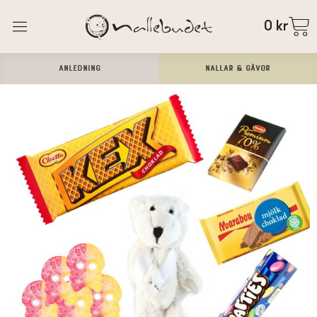
0
kr
ANLEDNING
Nallar & Gåvor