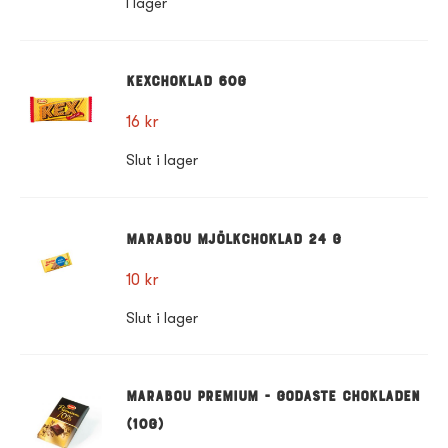
I lager
Kexchoklad 60g
16
kr
Slut i lager
Marabou mjölkchoklad 24 g
10
kr
Slut i lager
Marabou Premium - Godaste chokladen
(10g)