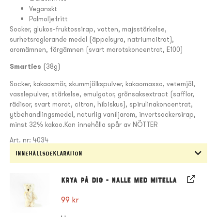
Veganskt
Palmoljefritt
Socker, glukos-fruktossirap, vatten, majsstärkelse,
surhetsreglerande medel (äppelsyra, natriumcitrat),
aromämnen, färgämnen (svart morotskoncentrat, E100)
Smarties
(38g)
Socker, kakaosmör, skummjölkspulver, kakaomassa, vetemjöl,
vasslepulver, stärkelse, emulgator, grönsaksextract (safflor,
rädisor, svart morot, citron, hibiskus), spirulinakoncentrat,
ytbehandlingsmedel, naturlig vaniljarom, invertsockersirap,
minst 32% kakao.Kan innehålla spår av NÖTTER
Art. nr: 4034
Innehållsdeklaration
Krya på dig - Nalle med mitella
99
kr