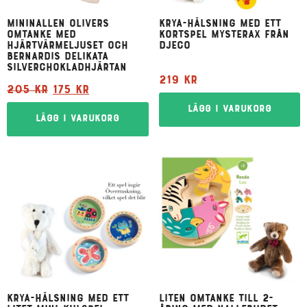
Mininallen Olivers
Krya-hälsning med ett
omtanke med
kortspel Mysterax från
hjärtvärmeljuset och
Djeco
Bernardis delikata
silverchokladhjärtan
219
kr
205
kr
175
kr
Lägg i varukorg
Lägg i varukorg
Krya-hälsning med ett
Liten omtanke till 2-