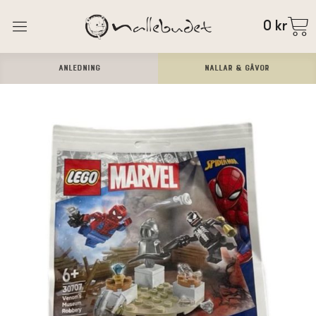
0
kr
ANLEDNING
Nallar & Gåvor