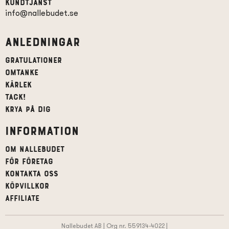
Kundtjänst
info@nallebudet.se
Anledningar
Gratulationer
Omtanke
Kärlek
Tack!
Krya på dig
Information
Om Nallebudet
För företag
Kontakta oss
Köpvillkor
affiliate
Nallebudet AB | Org nr. 559134-4022 |