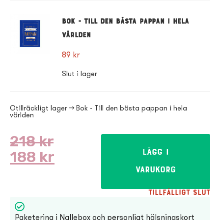
Bok - Till den bästa pappan i hela
världen
89
kr
Slut i lager
Otillräckligt lager → Bok - Till den bästa pappan i hela
världen
218
kr
188
kr
Lägg i
varukorg
Tillfälligt slut
Paketering i Nallebox och personligt hälsningskort