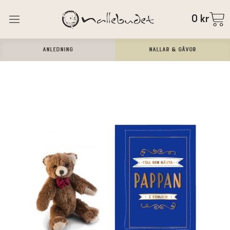
0
kr
ANLEDNING
Nallar & Gåvor