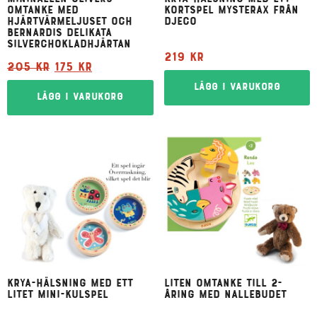
omtanke med
kortspel Mysterax från
hjärtvärmeljuset och
Djeco
Bernardis delikata
silverchokladhjärtan
219
kr
205
kr
175
kr
Lägg i varukorg
Lägg i varukorg
Krya-hälsning med ett
Liten omtanke till 2-
litet mini-kulspel
åring med Nallebudet