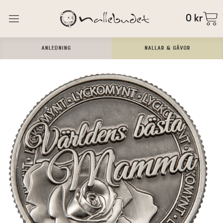
0
kr
ANLEDNING
Nallar & Gåvor