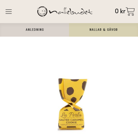
0
kr
ANLEDNING
Nallar & Gåvor