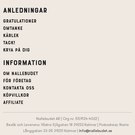
Anledningar
Gratulationer
Omtanke
Kärlek
Tack!
Krya på dig
Information
Om Nallebudet
För företag
Kontakta oss
Köpvillkor
affiliate
Nallebudet AB | Org nr. 559134-4022 |
Besök och Leverans: Västra Sjögatan 18 39232 Kalmar | Postadress: Norra
Långgatan 33-35 39231 Kalmar |
info@nallebudet.se