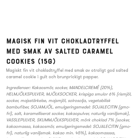
Magisk fin vit chokladtryffel
med smak av salted caramel
cookies (15g)
Magiskt fin vit chokladtryffel med smak av otroligt god salted
caramel cookie i gult och brunprickigt papper.
Ingredienser: Kakaosmör, socker, MANDELCREMÉ (20%),
HELMJÖLKSPULVER, MJÖLKSOCKER, krispiga smulor 6% (rismjöl,
socker, majsstärkelse, majsmjöl, solrosolja, vegetabilisk
bambufiber, SOJAMJÖL, emulgeringsmedel: SOJALECITIN (gmo-
fri), salt, karamelliserat socker, kakaopulver, naturlig vaniljsmak),
VASSLEPULVER, SKUMMJÖLKSPULVER, mörk choklad 7% (socker,
kakaomassa, kakaosmör, emulgeringsmedel: SOJALECITIN (gmo-
fri), naturlig vaniljsmak. kakao min. 45%), kakaomasssa,