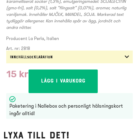
karamelliserat socker (1,3%), emulgeringsmedel: SOJALECITIN
(gmo-fri), salt (0,2%), salt ”flingsalt” (0,07%), aromer, naturlig
vaniljsmak. Innehåller MJÖLK, MANDEL, SOJA. Markerad text
tydliggör allergener. Kan innehålla spår av ägg, jordnöt och
andra nötter.
Producent La Perla, Italien
Art. nr: 2818
Innehållsdeklaration
15
kr
Lägg i varukorg
Paketering i Nallebox och personligt hälsningskort
ingår alltid!
Lyxa till det!