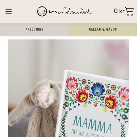
0
kr
ANLEDNING
Nallar & Gåvor