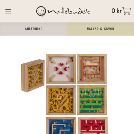
0
kr
ANLEDNING
Nallar & Gåvor