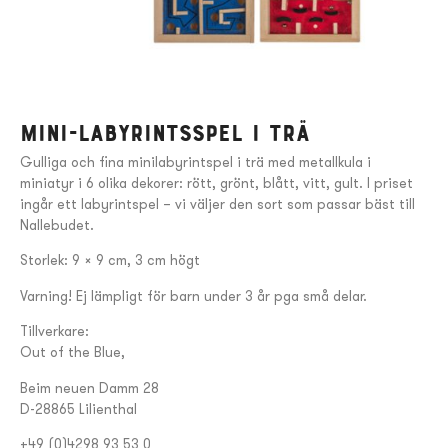
Mini-labyrintsspel i trä
Gulliga och fina minilabyrintspel i trä med metallkula i
miniatyr i 6 olika dekorer: rött, grönt, blått, vitt, gult. I priset
ingår ett labyrintspel – vi väljer den sort som passar bäst till
Nallebudet.
Storlek: 9 x 9 cm, 3 cm högt
Varning! Ej lämpligt för barn under 3 år pga små delar.
Tillverkare:
Out of the Blue,
Beim neuen Damm 28
D-28865 Lilienthal
+49 (0)4298 93 53 0