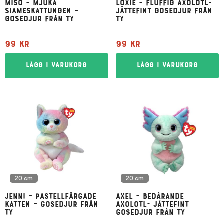
Miso – mjuka
Loxie – fluffig axolotl-
siameskattungen –
jättefint gosedjur från
gosedjur från Ty
Ty
99
kr
99
kr
Lägg i varukorg
Lägg i varukorg
20 cm
20 cm
Jenni – pastellfärgade
Axel – bedårande
katten – gosedjur från
axolotl- jättefint
Ty
gosedjur från Ty