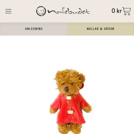
0
kr
ANLEDNING
Nallar & Gåvor