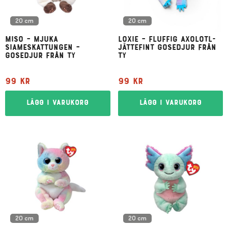
20 cm
20 cm
Miso – mjuka
Loxie – fluffig axolotl-
siameskattungen –
jättefint gosedjur från
gosedjur från Ty
Ty
99
kr
99
kr
Lägg i varukorg
Lägg i varukorg
20 cm
20 cm