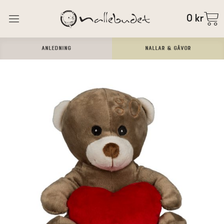
0
kr
ANLEDNING
Nallar & Gåvor