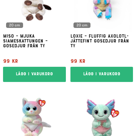
20 cm
20 cm
Miso – mjuka
Loxie – fluffig axolotl-
siameskattungen –
jättefint gosedjur från
gosedjur från Ty
Ty
99
kr
99
kr
Lägg i varukorg
Lägg i varukorg