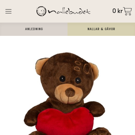
0
kr
ANLEDNING
Nallar & Gåvor