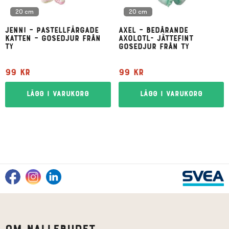
20 cm
20 cm
Jenni – pastellfärgade
Axel – bedårande
katten – gosedjur från
axolotl- jättefint
Ty
gosedjur från Ty
99
kr
99
kr
Lägg i varukorg
Lägg i varukorg