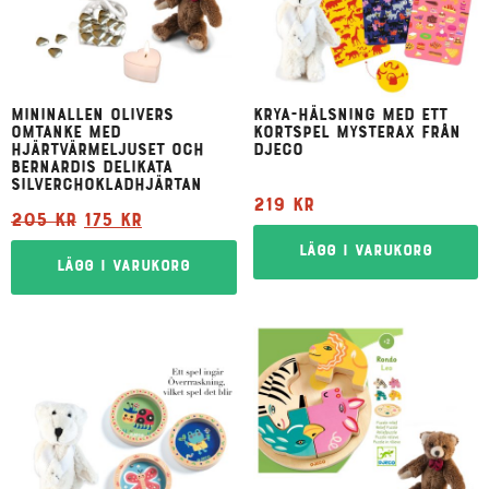
Mininallen Olivers
Krya-hälsning med ett
omtanke med
kortspel Mysterax från
hjärtvärmeljuset och
Djeco
Bernardis delikata
silverchokladhjärtan
219
kr
205
kr
175
kr
Lägg i varukorg
Lägg i varukorg