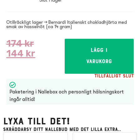
Slut i lager
Otillräckligt lager → Bernardi Italienskt chokladhjärta med
smak av hasselnöt (ca 14 gram)
174
kr
144
kr
Lägg i
varukorg
Tillfälligt slut
Paketering i Nallebox och personligt hälsningskort
ingår alltid!
Lyxa till det!
Skräddarsy ditt Nallebud med det lilla extra..