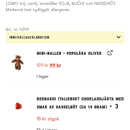
(GMO-fri), vanilj. Innehåller SOJA, MJÖLK och HASSELNÖT.
Markerad text tydliggör allergener.
Art. nr: 4249
Innehållsdeklaration
Mini-Nallen - Populära Oliver
129
kr
99
kr
I lager
Bernardi Italienskt chokladhjärta med
× 3
smak av hasselnöt (ca 14 gram)
15
kr
styck