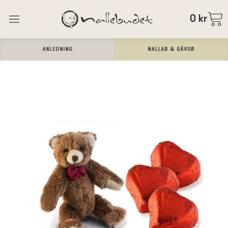
0
kr
ANLEDNING
Nallar & Gåvor