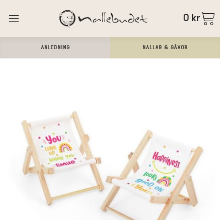
0
kr
ANLEDNING
Nallar & Gåvor