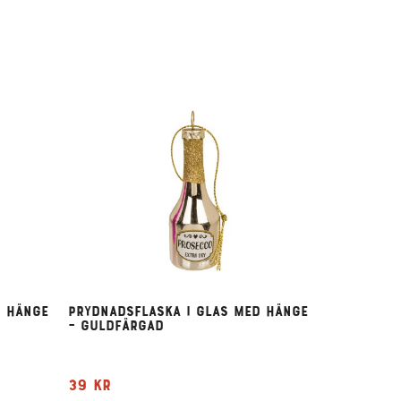
d hänge
Prydnadsflaska i glas med hänge
– guldfärgad
39
kr