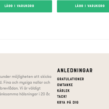
Lägg i varukorg
Lägg i varukorg
Anledningar
under möjligheten att skicka
Gratulationer
. Fina och mysiga nallar och
Omtanke
l brevlådan. Vi är väldigt
Kärlek
mtänksamma hälsningar i 20 år.
Tack!
Krya på dig