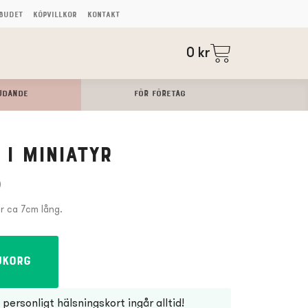
budet
Köpvillkor
Kontakt
0
kr
UDANDE
FÖR FÖRETAG
i miniatyr
)
är ca 7cm lång.
ukorg
personligt hälsningskort ingår alltid!