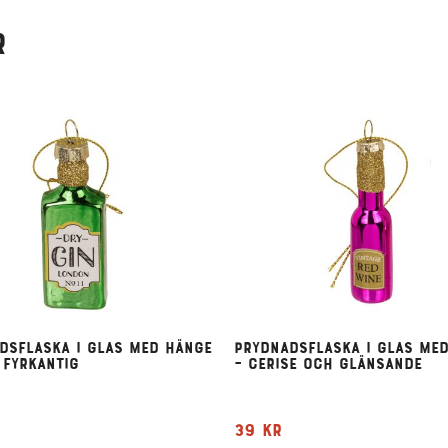
r
dsflaska i glas med hänge
Prydnadsflaska i glas me
 fyrkantig
– cerise och glänsande
39
kr