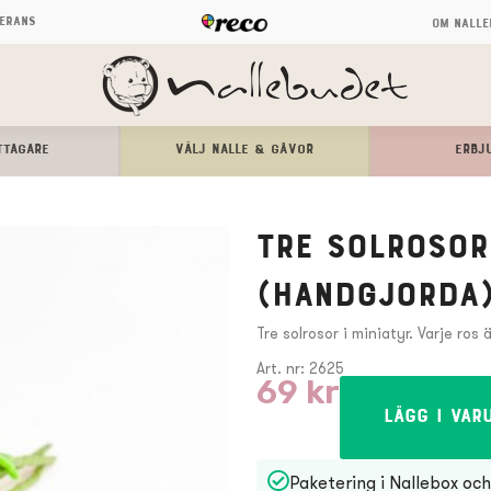
verans
Om Nalle
TTAGARE
Välj Nalle & Gåvor
ERBJ
Tre solrosor 
(handgjorda
Tre solrosor i miniatyr. Varje ros 
Art. nr: 2625
69
kr
Lägg i var
Paketering i Nallebox och 