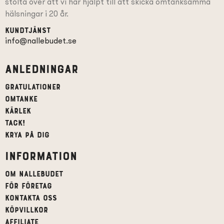
stolta över att vi har hjälpt till att skicka omtänksamma
hälsningar i 20 år.
Kundtjänst
info@nallebudet.se
Anledningar
Gratulationer
Omtanke
Kärlek
Tack!
Krya på dig
Information
Om Nallebudet
För företag
Kontakta oss
Köpvillkor
affiliate