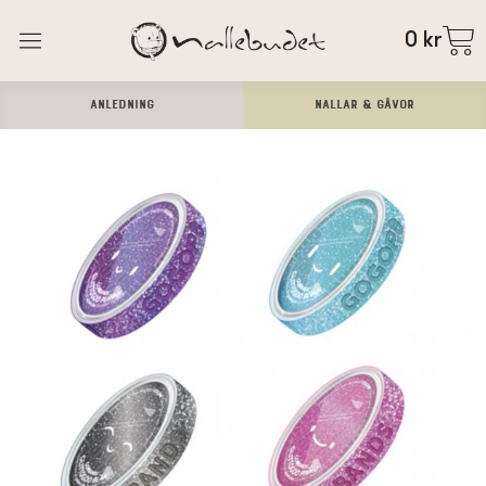
0
kr
ANLEDNING
Nallar & Gåvor