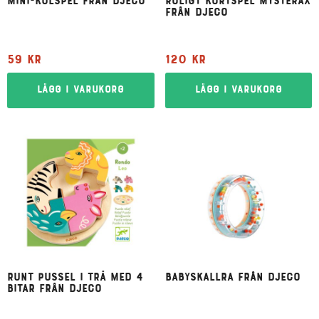
Mini-kulspel från Djeco
Roligt kortspel Mysterax
från Djeco
59
kr
120
kr
Lägg i varukorg
Lägg i varukorg
Runt pussel i trä med 4
Babyskallra från Djeco
bitar från Djeco