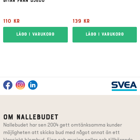
bitar från Djeco
110
kr
139
kr
Lägg i varukorg
Lägg i varukorg
Om Nallebudet
Nallebudet har sen 2004 gett omtänksamma kunder
möjligheten att skicka bud med något annat än ett
klassiskt blombud. Fina och mysiga nallar och tillhörande