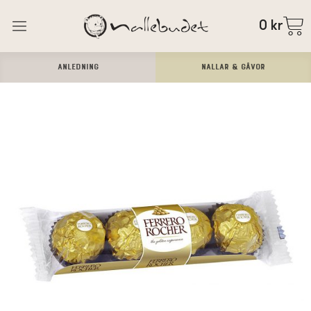
0
kr
ANLEDNING
Nallar & Gåvor