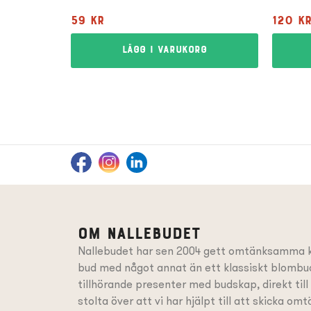
59
kr
120
k
Lägg i varukorg
Om Nallebudet
Nallebudet har sen 2004 gett omtänksamma k
bud med något annat än ett klassiskt blombud
tillhörande presenter
med budskap
, direkt til
stolta över att vi har hjälpt till att skicka o