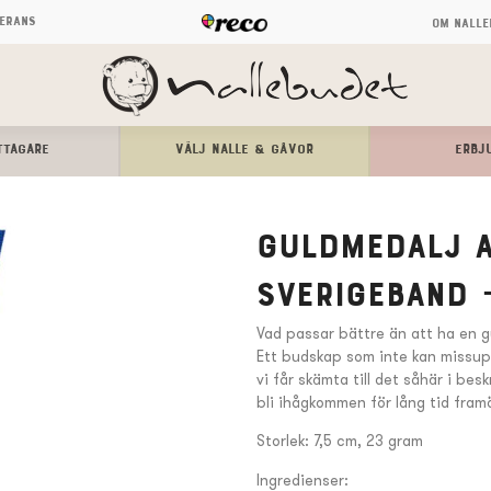
verans
Om Nalle
TTAGARE
Välj Nalle & Gåvor
ERBJ
Guldmedalj 
Sverigeband –
Vad passar bättre än att ha en g
Ett budskap som inte kan missup
vi får skämta till det såhär i be
bli ihågkommen för lång tid fram
Storlek: 7,5 cm, 23 gram
Ingredienser: