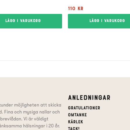
r
110
kr
Lägg i varukorg
Lägg i varukorg
Anledningar
under möjligheten att skicka
Gratulationer
. Fina och mysiga nallar och
Omtanke
l brevlådan. Vi är väldigt
Kärlek
mtänksamma hälsningar i 20 år.
Tack!