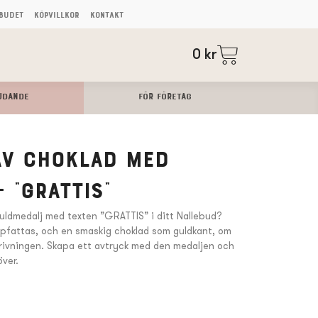
budet
Köpvillkor
Kontakt
0
kr
UDANDE
FÖR FÖRETAG
av choklad med
 ”Grattis”
uldmedalj med texten ”GRATTIS” i ditt Nallebud?
pfattas, och en smaskig choklad som guldkant, om
skrivningen. Skapa ett avtryck med den medaljen och
över.