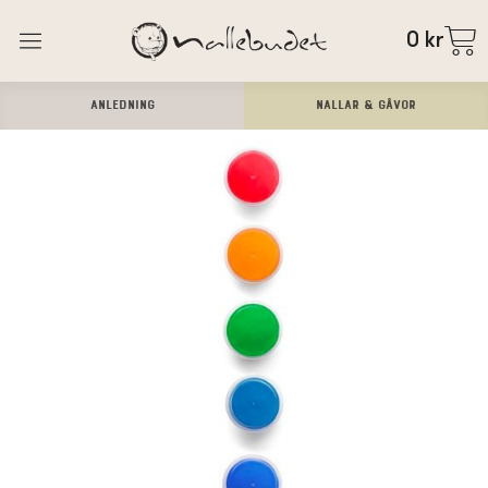
0
kr
ANLEDNING
Nallar & Gåvor