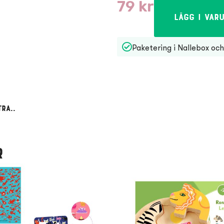
79
kr
Lägg i var
Paketering i Nallebox och 
ra..
r