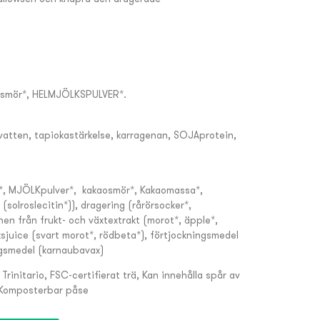
aosmör*, HELMJÖLKSPULVER*.
t vatten, tapiokastärkelse, karragenan, SOJAprotein,
r*, MJÖLKpulver*, kakaosmör*, Kakaomassa*,
solroslecitin*)), dragering (rårörsocker*,
nen från frukt- och växtextrakt (morot*, äpple*,
ksjuice (svart morot*, rödbeta*), förtjockningsmedel
gsmedel (karnaubavax)
 Trinitario, FSC-certifierat trä, Kan innehålla spår av
Komposterbar påse