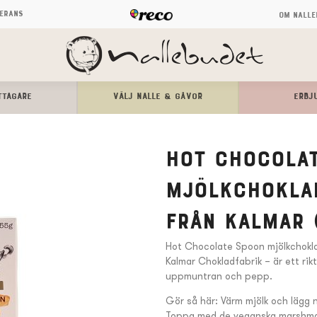
verans
Om Nalle
TTAGARE
Välj Nalle & Gåvor
ERBJ
Hot Chocola
mjölkchokla
från Kalmar 
Hot Chocolate Spoon mjölkchokla
Kalmar Chokladfabrik – är ett rikt
uppmuntran och pepp.
Gör så här: Värm mjölk och lägg 
Toppa med de veganska marshma