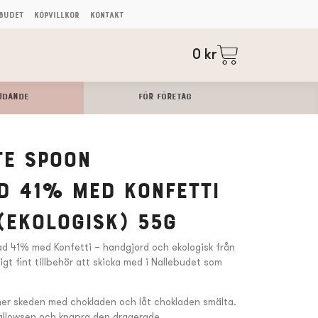
budet
Köpvillkor
Kontakt
0
kr
UDANDE
FÖR FÖRETAG
te Spoon
d 41% med Konfetti
(Ekologisk) 55g
d 41% med Konfetti – handgjord och ekologisk från
igt fint tillbehör att skicka med i Nallebudet som
ner skeden med chokladen och låt chokladen smälta.
llowsen och knapra den dragerade