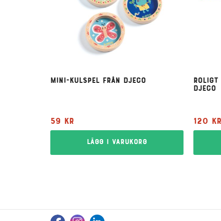
Mini-kulspel från Djeco
Roligt
Djeco
59
kr
120
k
Lägg i varukorg