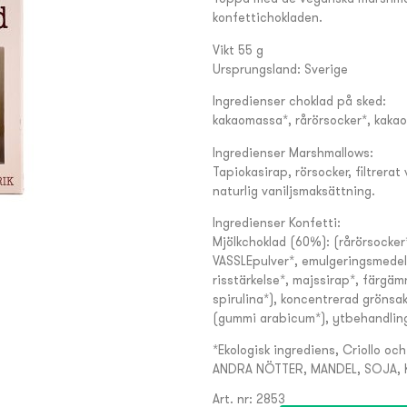
konfettichokladen.
Vikt 55 g
Ursprungsland: Sverige
Ingredienser choklad på sked:
kakaomassa*, rårörsocker*, kak
Ingredienser Marshmallows:
Tapiokasirap, rörsocker, filtrera
naturlig vaniljsmaksättning.
Ingredienser Konfetti:
Mjölkchoklad (60%): (rårörsocke
VASSLEpulver*, emulgeringsmedel (
risstärkelse*, majssirap*, färgäm
spirulina*), koncentrerad grönsa
(gummi arabicum*), ytbehandlin
*Ekologisk ingrediens, Criollo och
ANDRA NÖTTER, MANDEL, SOJA, 
Art. nr: 2853