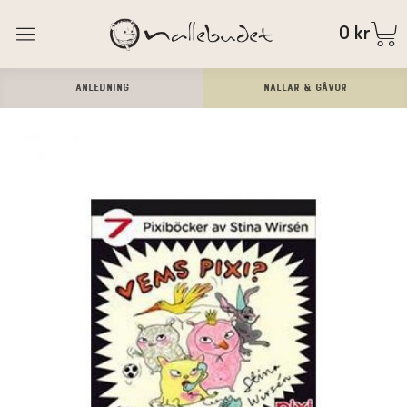
0
kr
ANLEDNING
Nallar & Gåvor