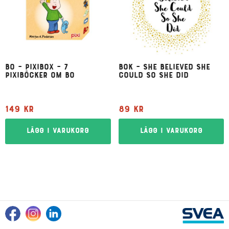
Bo – Pixibox – 7
Bok – She believed she
pixiböcker om Bo
could so she did
149
kr
89
kr
Lägg i varukorg
Lägg i varukorg