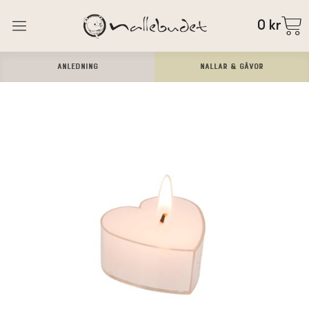
0
kr
ANLEDNING
Nallar & Gåvor