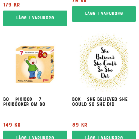
79
kr
179
kr
Lägg i varukorg
Lägg i varukorg
Bo – Pixibox – 7
Bok – She believed she
pixiböcker om Bo
could so she did
149
kr
89
kr
Lägg i varukorg
Lägg i varukorg