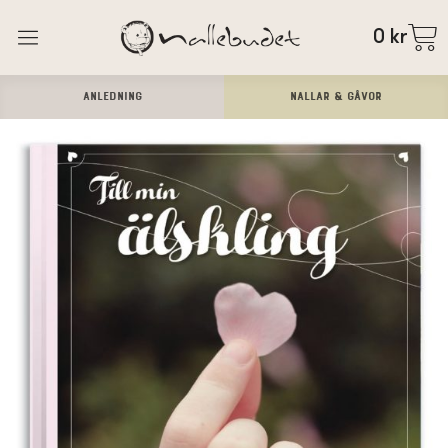
0
kr
ANLEDNING
Nallar & Gåvor