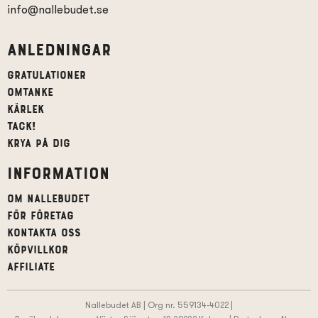
info@nallebudet.se
Anledningar
Gratulationer
Omtanke
Kärlek
Tack!
Krya på dig
Information
Om Nallebudet
För företag
Kontakta oss
Köpvillkor
affiliate
Nallebudet AB | Org nr. 559134-4022 |